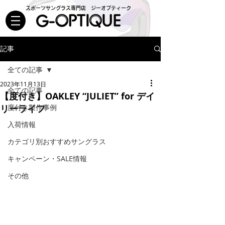
スポーツサングラス専門店 ジーオプティーク
記事
全ての記事
2023年11月13日
全ての記事
【度付き】OAKLEY “JULIET” for デイ
リーライフ
度付き製作事例
入荷情報
カテゴリ別おすすめサングラス
キャンペーン・SALE情報
その他