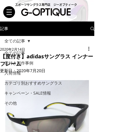
スポーツサングラス専門店 ジーオプティーク
記事
全ての記事
2020年2月14日
全ての記事
【度付き】adidasサングラス インナー
フレーム
度付き製作事例
更新日：
2020年7月20日
入荷情報
カテゴリ別おすすめサングラス
キャンペーン・SALE情報
その他