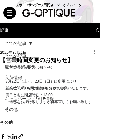
スポーツサングラス専門店 ジーオプティーク
記事
全ての記事
2020年8月22日
全ての記事
【営業時間変更のお知らせ】
度付き製作事例
【営業時間変更のお知らせ】
入荷情報
8月22日（土）、23日（日）は所用により
カテゴリ別おすすめサングラス
営業時間を1時間短縮させて頂き営業いたします。
両日ともに閉店時刻：18:00
キャンペーン・SALE情報
ご迷惑をお掛け致しますが何卒宜しくお願い致しま
す。
その他
その他