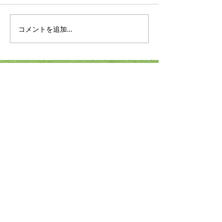
コメントを追加…
＜2023-2024 年末年始ス
【レンズ交換】O
ケジュール＞
“HALF JACKET”
ス
ホーム
お知らせ
当店でできること
店舗情報・アクセス
〒190-0011 東京都立川市高松町2-8-24
042-512-8487
info@g-optique.com