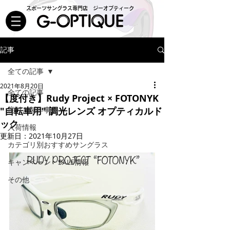
スポーツサングラス専門店 ジーオプティーク
記事
全ての記事
2021年8月20日
全ての記事
【度付き】Rudy Project × FOTONYK
"自転車用" 調光レンズ オプティカルド
度付き製作事例
ック
入荷情報
更新日：
2021年10月27日
カテゴリ別おすすめサングラス
キャンペーン・SALE情報
その他