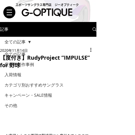
スポーツサングラス専門店 ジーオプティーク
記事
全ての記事
2020年11月14日
全ての記事
【度付き】RudyProject ”IMPULSE”
for 野球
度付き製作事例
入荷情報
カテゴリ別おすすめサングラス
キャンペーン・SALE情報
その他