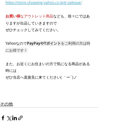
https://store.shopping.yahoo.co.jp/g-optique/
お買い得
なアウトレット商品
なども、徐々にではあ
りますが出品していきますので
ぜひチェックしてみてください。
Yahooなので
PayPayやTポイント
をご利用の方は特
にお得です！
また、お近くにお住まいの方で気になる商品がある
時には
ぜひ当店へ直接見に来てください( ｀ー´)ノ
その他