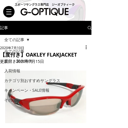
スポーツサングラス専門店 ジーオプティーク
記事
全ての記事
2020年7月10日
全ての記事
【度付き】OAKLEY FLAKJACKET
度付き製作事例
更新日：
2020年7月15日
入荷情報
カテゴリ別おすすめサングラス
キャンペーン・SALE情報
その他