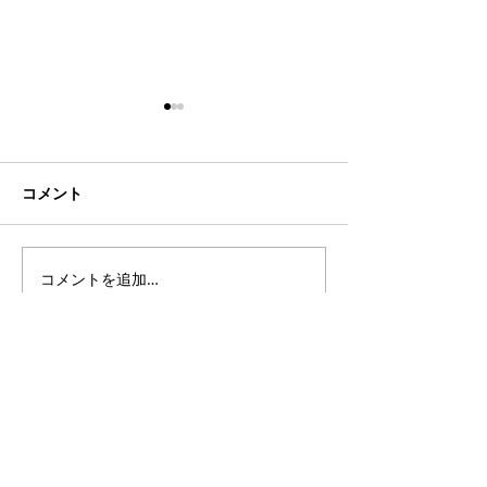
コメント
コメントを追加…
【度付き】OAKLEY
【度付き】OAKL
“FLAK2.0” for 野球とテニ
“JAWBREAKER”
ス
クリング
ホーム
お知らせ
当店でできること
店舗情報・アクセス