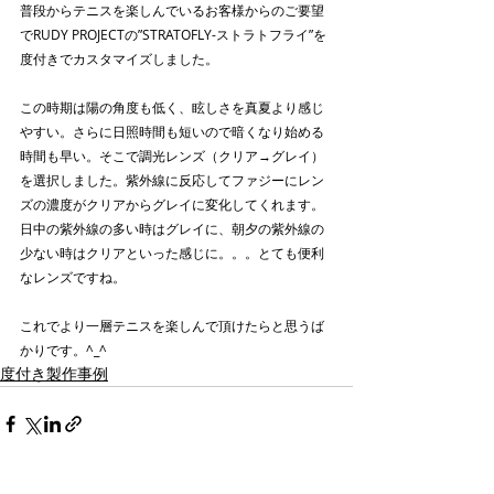
普段からテニスを楽しんでいるお客様からのご要望
でRUDY PROJECTの”STRATOFLY-ストラトフライ”を
度付きでカスタマイズしました。
この時期は陽の角度も低く、眩しさを真夏より感じ
やすい。さらに日照時間も短いので暗くなり始める
時間も早い。そこで調光レンズ（クリア→グレイ）
を選択しました。紫外線に反応してファジーにレン
ズの濃度がクリアからグレイに変化してくれます。
日中の紫外線の多い時はグレイに、朝夕の紫外線の
少ない時はクリアといった感じに。。。とても便利
なレンズですね。
これでより一層テニスを楽しんで頂けたらと思うば
かりです。^_^
度付き製作事例