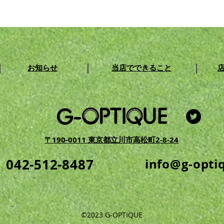
度付き】OAKLEY
【度付き】OAKL
FLAK2.0” for 野球とテニス
“JAWBREAKER”
ング
お知らせ
当店でできること
〒190-0011 東京都立川市高松町2-8-24
042-512-8487
info@g-opti
©2023 G-OPTIQUE