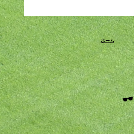
【度付き】OAKLEY
【
“STRAIGHTLINK” for オート
“
バイ
ホーム