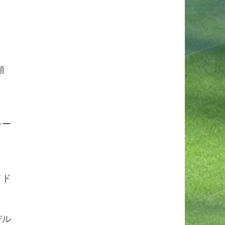
頼
レー
イド
デル