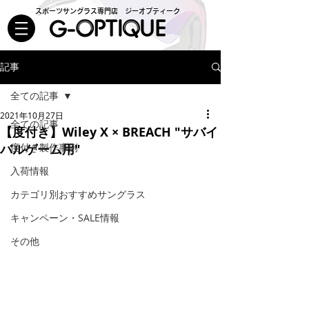
スポーツサングラス専門店 ジーオプティーク
記事
全ての記事
2021年10月27日
全ての記事
【度付き】Wiley X × BREACH "サバイ
バルゲーム用"
度付き製作事例
入荷情報
カテゴリ別おすすめサングラス
キャンペーン・SALE情報
その他