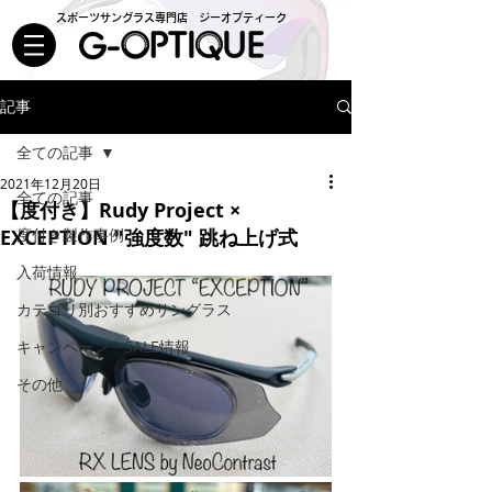
スポーツサングラス専門店 ジーオプティーク
記事
全ての記事
2021年12月20日
全ての記事
【度付き】Rudy Project ×
EXCEPTION "強度数" 跳ね上げ式
度付き製作事例
入荷情報
カテゴリ別おすすめサングラス
キャンペーン・SALE情報
その他