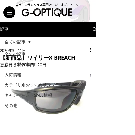
スポーツサングラス専門店 ジーオプティーク
記事
全ての記事
2020年3月11日
全ての記事
【新商品】ワイリーX BREACH
度付き製作事例
更新日：
2020年7月20日
入荷情報
カテゴリ別おすすめサングラス
キャンペーン・SALE情報
その他