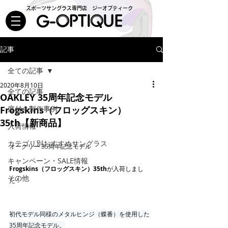
スポーツサングラス専門店 ジーオプティーク
記事
全ての記事
2020年8月10日
全ての記事
OAKLEY 35周年記念モデル
Frogskins（フロッグスキン）
度付き製作事例
35th【新商品】
入荷情報
カテゴリ別おすすめサングラス
オークリー 35周年記念モデル
キャンペーン・SALE情報
Frogskins（フロッグスキン）35th
が入荷しまし
その他
た！
初代モデル同様のメタルヒンジ（蝶番）を使用した
35周年記念モデル。