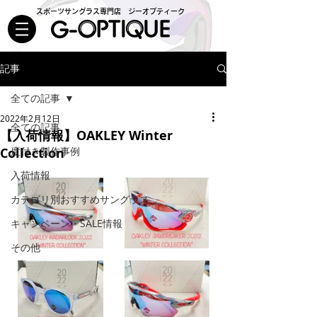
スポーツサングラス専門店 ジーオプティーク
記事
全ての記事
2022年2月12日
全ての記事
【入荷情報】OAKLEY Winter
Collection
度付き製作事例
入荷情報
カテゴリ別おすすめサングラス
キャンペーン・SALE情報
その他