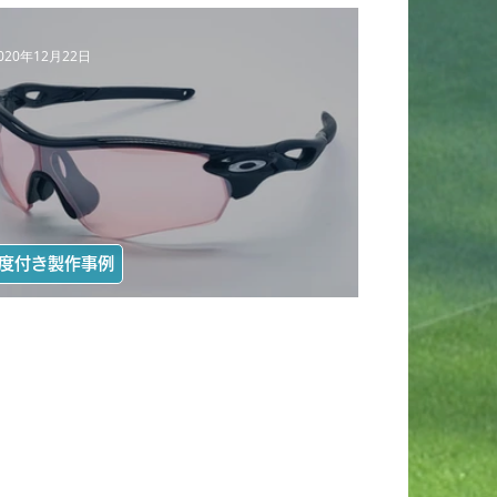
020年12月22日
度付き製作事例
【度付き】RADARLOCK for 自転車